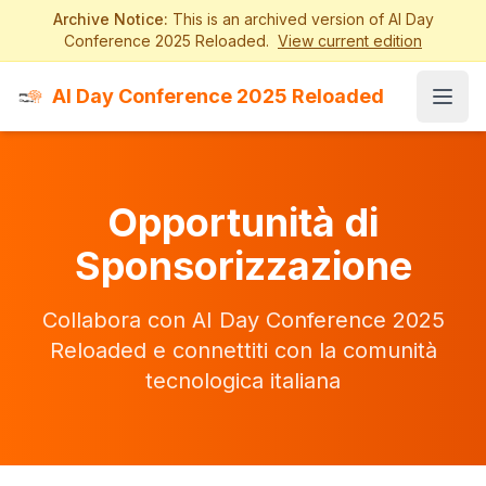
Archive Notice:
This is an archived version of AI Day
Conference 2025 Reloaded.
View current edition
AI Day Conference 2025 Reloaded
Open
Opportunità di
Sponsorizzazione
Collabora con AI Day Conference 2025
Reloaded e connettiti con la comunità
tecnologica italiana