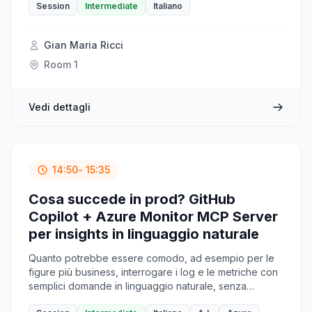
esempi originali in python fanno uso di pydantic per la
Session
Intermediate
Italiano
parte di schema, in questa sessione vedremo come
portare il tutto con Semantic Kernel, con eventuali
Gian Maria Ricci
limitazioni annesse.
Room 1
Vedi dettagli
14:50
- 15:35
Cosa succede in prod? GitHub
Copilot + Azure Monitor MCP Server
per insights in linguaggio naturale
Quanto potrebbe essere comodo, ad esempio per le
figure più business, interrogare i log e le metriche con
semplici domande in linguaggio naturale, senza
conoscere Kusto o l’Azure Portal? In questa sessione