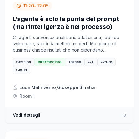
11:20
- 12:05
L’agente è solo la punta del prompt
(ma l’intelligenza è nel processo)
Gli agenti conversazionali sono affascinanti, facili da
sviluppare, rapidi da mettere in piedi. Ma quando il
business chiede risultati che non dipendano
dall’ispirazione momentanea dell’utente, la vera sfida
non è "far parlare l’AI" — è farla lavorare dentro
Session
Intermediate
Italiano
A.I.
Azure
processi robusti, prevedibili, ripetibili. In questa
Cloud
sessione raccontiamo come siamo passati dalla
promessa di un agente “smart” alla realtà di applicativi
intelligenti che orchestrano dati, chiamate e prompt
Luca Malinverno
,
Giuseppe Sinatra
senza dover contare sulla genialità estemporanea di
Room 1
chi fa clic o scrive una domanda. Il cuore del metodo?
Una pipeline chiara: prendo il dato, lo preparo, passo
all’AI solo il testo che serve, applico un prompt
Vedi dettagli
parametrico. Tutto qui. Ma farlo bene è un altro
mestiere. Attraverso use case concreti e (sì) dolorosi,
racconteremo la nostra ricetta e gli strumenti con cui
l’abbiamo cucinata: Azure OpenAI, Azure WebApp,