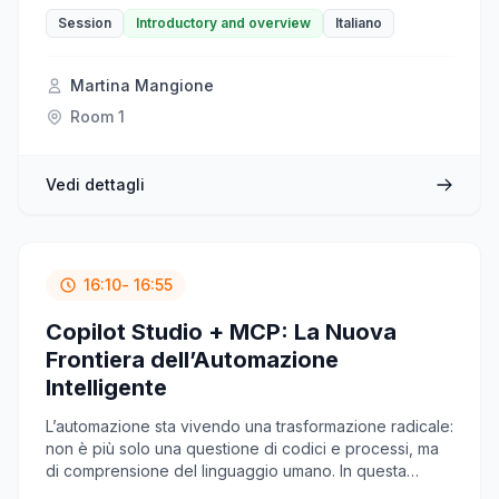
disconnected .NET solution that translates natural
language into precise SQL queries. Empower business
Session
Introductory and overview
Italiano
users and secure your data without leaving your
network.
Martina Mangione
Room 1
Vedi dettagli
16:10
- 16:55
Copilot Studio + MCP: La Nuova
Frontiera dell’Automazione
Intelligente
L’automazione sta vivendo una trasformazione radicale:
non è più solo una questione di codici e processi, ma
di comprensione del linguaggio umano. In questa
sessione, esploreremo come Copilot Studio, integrato