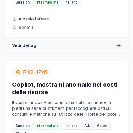
tutti i giorni, rendendo l’automazione più accessibile,
accedere a tali funzionalità tramite API, offrendo
Session
Intermediate
Italiano
intuitiva e potente.
un'esecuzione offline, gratuita e veloce, che prima era
disponibile solo online. In questa sessione, vedremo
Alessio Iafrate
con esempi pratici e demo come integrare queste
funzionalità nelle nostre applicazioni.
Room 1
Vedi dettagli
17:00
- 17:45
Copilot, mostrami anomalie nei costi
delle risorse
Il vostro FinOps Practioner vi ha aiutati a mettere in
piedi una serie di strumenti per raccogliere dati sui
consumi e metriche sull'utilizzo delle risorse per poterli
relazionare tra di loro e scoprire come ottimizzare i
costi del cloud. Ora potete fare scelte consapevoli ma
Session
Intermediate
Italiano
A.I.
Azure
dovete imparare una nuova sintassi per interrogare