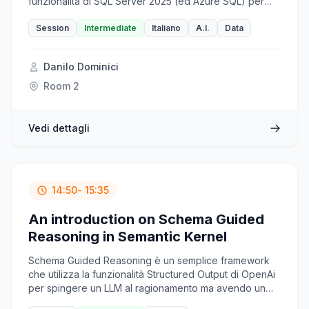
funzionalità di SQL Server 2025 (ed Azure SQL) per
interloquire con un motore di AI. Se vogliamo
salvaguardare la nostra privacy e non fornire
Session
Intermediate
Italiano
A.I.
Data
informazioni riservate ad OpenAI, Anthropic etc,
possiamo usare un motore di AI locale, come Ollama. In
Danilo Dominici
questa sessione vedremo come fare, sia su VM che
usando Docker.
Room 2
Vedi dettagli
14:50
- 15:35
An introduction on Schema Guided
Reasoning in Semantic Kernel
Schema Guided Reasoning è un semplice framework
che utilizza la funzionalità Structured Output di OpenAi
per spingere un LLM al ragionamento ma avendo un
output con uno schema ben preciso e predittibile. Gli