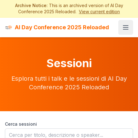
Archive Notice:
This is an archived version of AI Day
Conference 2025 Reloaded.
View current edition
AI Day Conference 2025 Reloaded
Open
Sessioni
Esplora tutti i talk e le sessioni di AI Day
Conference 2025 Reloaded
Cerca sessioni