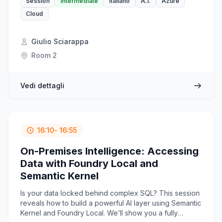
scopriremo come GitHub Copilot può connettersi al
Session
Intermediate
Italiano
A.I.
Azure
Model Context Protocol (MCP) Server di Azure
Cloud
Monitor, trasformando le tue richieste testuali in query
e restituendo insight immediati.
Giulio Sciarappa
Room 2
Vedi dettagli
16:10
- 16:55
On-Premises Intelligence: Accessing
Data with Foundry Local and
Semantic Kernel
Is your data locked behind complex SQL? This session
reveals how to build a powerful AI layer using Semantic
Kernel and Foundry Local. We’ll show you a fully