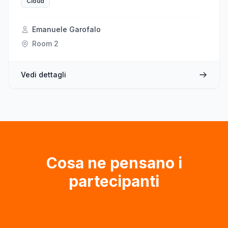
Cloud
quei dati. Query complesse? E se invece parlassimo
con Copilot e gli chiedessimo di aiutarci ad interpretare
i dati a nostra disposizione? In questa sessione
Emanuele Garofalo
vedremo un uso concreto di FinOps Hubs che tramite
Room 2
Azure MCP server si integra con GitHub Copilot per
chiedere all'AI come ottimizzare non solo i costi dell'AI
ma di tutto il nostro ambiente in cloud e grazie a
Vedi dettagli
FOCUS non ci limiteremo ad un solo cloud provider
Cosa ne pensano i
partecipanti