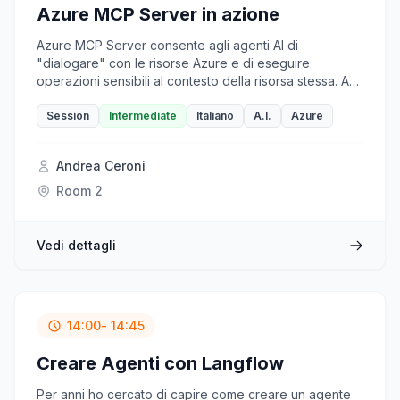
Azure MCP Server in azione
Azure MCP Server consente agli agenti AI di
"dialogare" con le risorse Azure e di eseguire
operazioni sensibili al contesto della risorsa stessa. Ad
esempio, fare query su SQL Azure in linguaggio
naturale, leggere file da Azure Storage o analizzare i
Session
Intermediate
Italiano
A.I.
Azure
log in Log Analytics. Oppure può eseguire comandi di
azd... In questa sessione vedremo quali scenari di
Andrea Ceroni
integrazione si possono realizzare con Azure MCP
Server, in particolare legato al mondo DevOps/IaC in
Room 2
coppia con Azure DevOps MCP Server.
Vedi dettagli
14:00
- 14:45
Creare Agenti con Langflow
Per anni ho cercato di capire come creare un agente