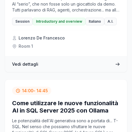
AI “serio”, che non fosse solo un giocattolo da demo.
Tutti parlavano di RAG, agenti, orchestrazione... ma alla
prova dei fatti, era sempre la solita storia: mille librerie,
documentazioni sparse, ambienti da configurare,
Session
Introductory and overview
Italiano
A.I.
codice da scrivere ovunque — e risultati fragili.
Sembrava che costruire agenti fosse un privilegio per
Lorenzo De Francesco
chi lavora in OpenAI o ha un team di ingegneri ML a
disposizione. Poi ho scoperto Langflow, e le cose
Room 1
sono cambiate, mi ero sbloccato! Langflow permette di
costruire agenti AI con interfaccia low-code che
implementa flussi modulari e componenti riutilizzabili,
Vedi dettagli
senza dover scrivere codice. E quando ti serve la
potenza del codice lo puoi integrare utilizzando
Python. E quindi se vuoi anche tu creare un agent AI
completo di RAG e tools questo è il talk giusto per te!
14:00
- 14:45
Come utilizzare le nuove funzionalità
AI in SQL Server 2025 con Ollama
Le potenzialità dell'AI generativa sono a portata di... T-
SQL. Nel senso che possiamo sfruttare le nuove