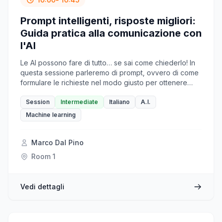
Prompt intelligenti, risposte migliori:
Guida pratica alla comunicazione con
l'AI
Le AI possono fare di tutto… se sai come chiederlo! In
questa sessione parleremo di prompt, ovvero di come
formulare le richieste nel modo giusto per ottenere
risposte precise e utili. Con esempi pratici e consigli
concreti, scoprirai come migliorare le tue interazioni
Session
Intermediate
Italiano
A.I.
con l’AI e renderla un vero alleato nel lavoro e nel
Machine learning
tempo libero.
Marco Dal Pino
Room 1
Vedi dettagli