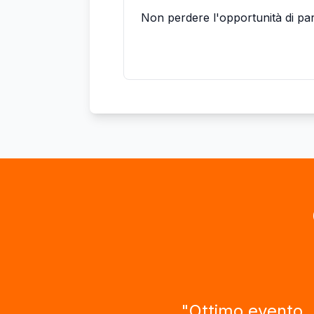
Non perdere l'opportunità di par
Registrati Ora →
"
Come sempre ev