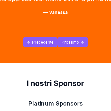
Grazie.
"
—
Antonio
← Precedente
Prossimo →
I nostri Sponsor
Platinum Sponsors