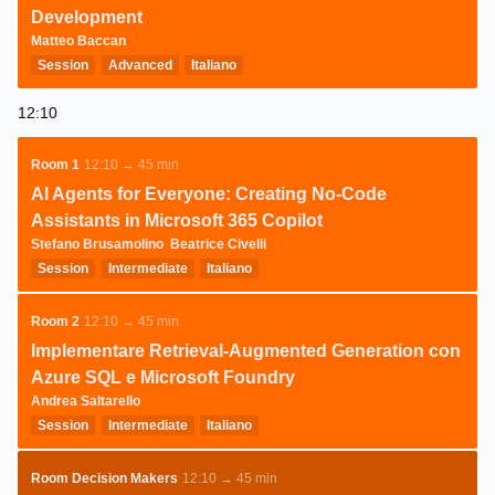
Development
Matteo Baccan
Session
Advanced
Italiano
12:10
Room 1
12:10 → 45 min
AI Agents for Everyone: Creating No-Code
Assistants in Microsoft 365 Copilot
Stefano Brusamolino
Beatrice Civelli
Session
Intermediate
Italiano
Room 2
12:10 → 45 min
Implementare Retrieval-Augmented Generation con
Azure SQL e Microsoft Foundry
Andrea Saltarello
Session
Intermediate
Italiano
Room Decision Makers
12:10 → 45 min