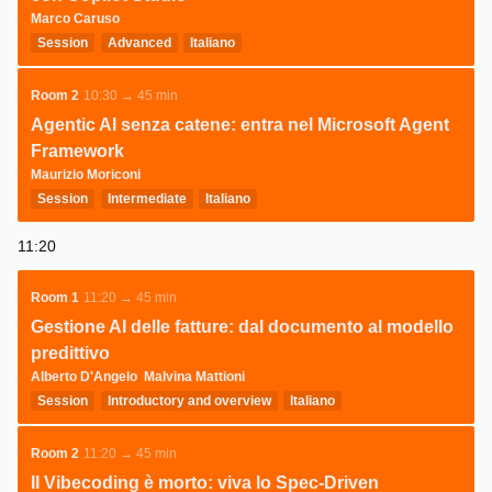
Marco Caruso
Session
Advanced
Italiano
Room 2
10:30 → 45 min
Agentic AI senza catene: entra nel Microsoft Agent
Framework
Maurizio Moriconi
Session
Intermediate
Italiano
11:20
Room 1
11:20 → 45 min
Gestione AI delle fatture: dal documento al modello
predittivo
Alberto D'Angelo
Malvina Mattioni
Session
Introductory and overview
Italiano
Room 2
11:20 → 45 min
Il Vibecoding è morto: viva lo Spec-Driven