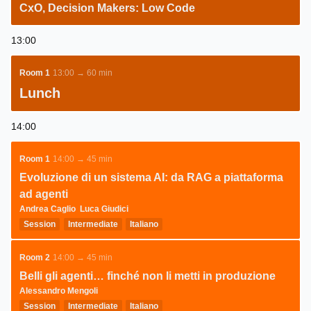
CxO, Decision Makers: Low Code
13:00
Room 1
13:00 → 60 min
Lunch
14:00
Room 1
14:00 → 45 min
Evoluzione di un sistema AI: da RAG a piattaforma
ad agenti
Andrea Caglio
Luca Giudici
Session
Intermediate
Italiano
Room 2
14:00 → 45 min
Belli gli agenti… finché non li metti in produzione
Alessandro Mengoli
Session
Intermediate
Italiano