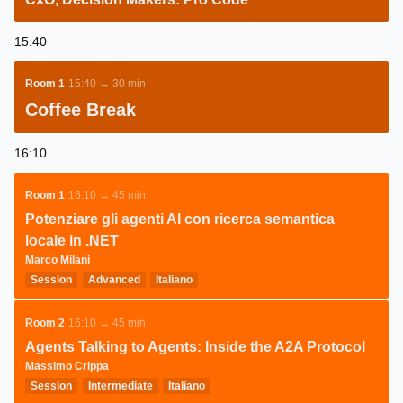
15:40
Room 1
15:40 → 30 min
Coffee Break
16:10
Room 1
16:10 → 45 min
Potenziare gli agenti AI con ricerca semantica
locale in .NET
Marco Milani
Session
Advanced
Italiano
Room 2
16:10 → 45 min
Agents Talking to Agents: Inside the A2A Protocol
Massimo Crippa
Session
Intermediate
Italiano