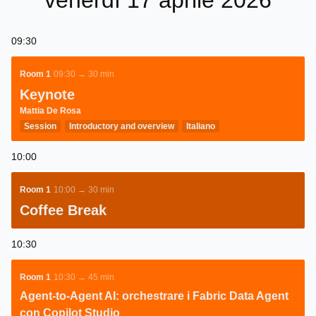
venerdì 17 aprile 2026
09:30
Room 1
09:30 → 30 min
Keynote
Mattia De Rosa
Session
Introductory and overview
Italiano
10:00
Room 1
10:00 → 30 min
Coffee Break
10:30
Room 1
10:30 → 45 min
Agent‑to‑Agent AI: orchestrare i Fabric Data Agent
con Copilot Studio