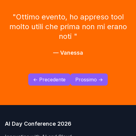
"
Ottimo evento, ho appreso tool
molto utili che prima non mi erano
noti
"
—
Vanessa
← Precedente
Prossimo →
AI Day Conference 2026