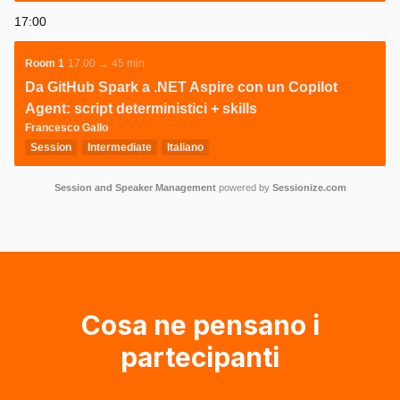
17:00
Room 1
17:00 → 45 min
Da GitHub Spark a .NET Aspire con un Copilot
Agent: script deterministici + skills
Francesco Gallo
Session
Intermediate
Italiano
Session and Speaker Management
powered by
Sessionize.com
Cosa ne pensano i
partecipanti